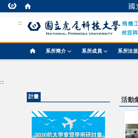
國
:::
首頁
系所簡介
系所成員
系所法
:::
計畫
活動