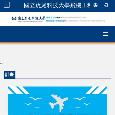
國立虎尾科技大學飛機工程系
跳到主要內容
Togg
:::
計畫