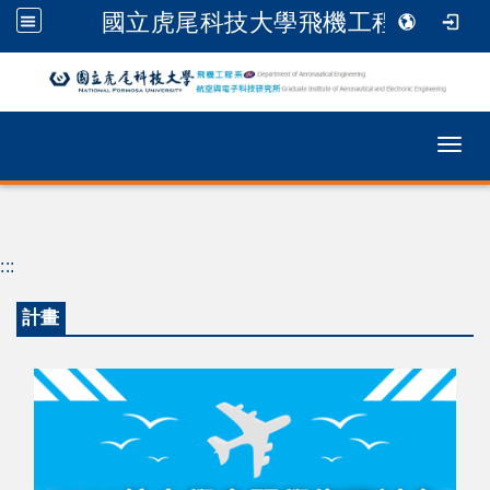
國立虎尾科技大學飛機工程系
跳到主要內容
Togg
:::
計畫