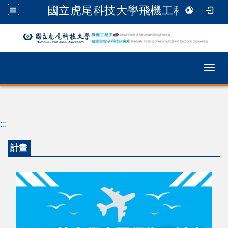
國立虎尾科技大學飛機工程系
跳到主要內容
Togg
:::
計畫