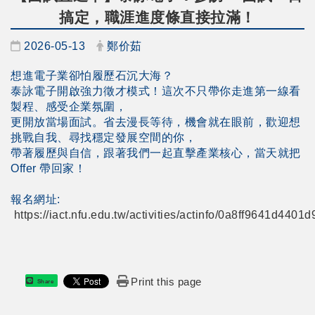
搞定，職涯進度條直接拉滿！
日期：
發布者：
2026-05-13
鄭价茹
想進電子業卻怕履歷石沉大海？
泰詠電子開啟強力徵才模式！這次不只帶你走進第一線看
製程、感受企業氛圍，
更開放當場面試。省去漫長等待，機會就在眼前，歡迎想
挑戰自我、尋找穩定發展空間的你，
帶著履歷與自信，跟著我們一起直擊產業核心，當天就把
Offer 帶回家！
報名網址:
https://iact.nfu.edu.tw/activities/actinfo/0a8ff9641d440
Print this page
Share