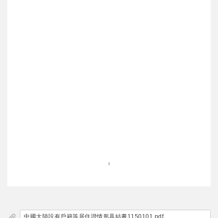
中國大陸設有戶籍等居住證情形具結書1150101.pdf