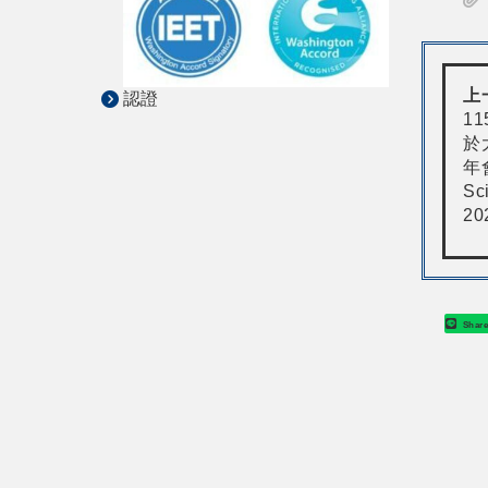
上
認證
1
於
年會
Sc
20
Shar