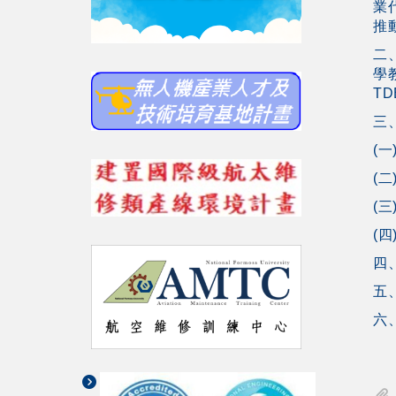
業
推
二
學
T
三
(一
(
(
(四
四
五
六