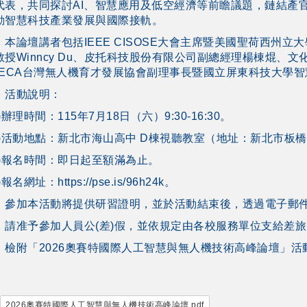
代表，共同探討AI、智慧應用及低空經濟等前瞻議題，鏈結產
動智慧科技產業發展與國際接軌。
、本論壇講者包括IEEE CISOSE大會主席暨美國聖荷西州立大學教
教授Winncy Du、皮托科技股份有限公司副總經理楊棟焜、
DECA台灣無人機育才發展協會副理事長暨國立屏東科技大學
、活動說明：
)辦理時間：115年7月18日（六）9:30-16:30。
二)活動地點：新北市海山高中 D棟視聽教室（地址：新北市板橋
三)報名時間：即日起至額滿為止。
)報名網址：https://pse.is/96h24k。
、參加本活動將提供研習證明，並於活動結束後，透過電子郵
、請准予參加人員公(差)假，並依規定由各校服務單位支給差
、檢附「2026奧賽特國際人工智慧與無人機技術高峰論壇」活
2026奧賽特國際人工智慧與無人機技術高峰論壇.pdf