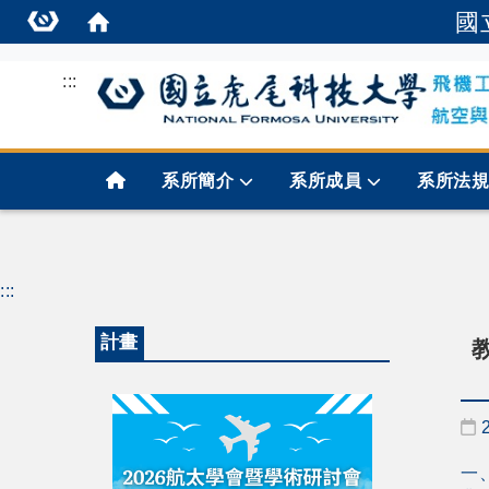
國
:::
首頁
系所簡介
系所成員
系所法
:::
計畫
一