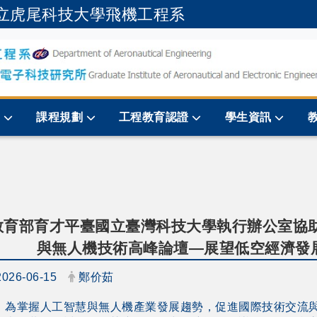
立虎尾科技大學飛機工程系
跳到主要內容
規
課程規劃
工程教育認證
學生資訊
教育部育才平臺國立臺灣科技大學執行辦公室協助
與無人機技術高峰論壇—展望低空經濟發
日期：
發布者：
2026-06-15
鄭价茹
、為掌握人工智慧與無人機產業發展趨勢，促進國際技術交流