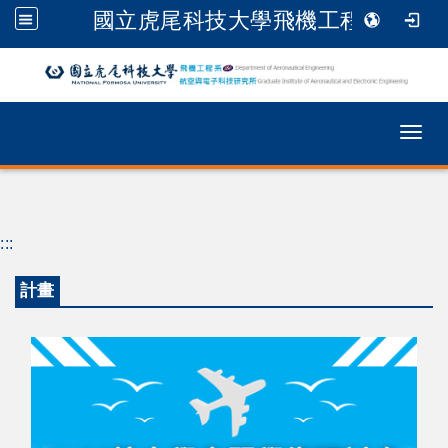
國立虎尾科技大學飛機工程系
跳到主要內容
Togg
:::
計畫