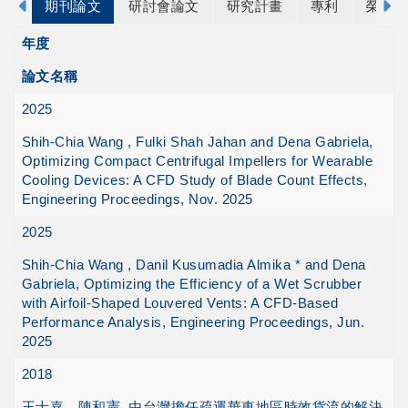
期刊論文
研討會論文
研究計畫
專利
榮譽
年度
論文名稱
2025
Shih-Chia Wang , Fulki Shah Jahan and Dena Gabriela,
Optimizing Compact Centrifugal Impellers for Wearable
Cooling Devices: A CFD Study of Blade Count Effects,
Engineering Proceedings, Nov. 2025
2025
Shih-Chia Wang , Danil Kusumadia Almika * and Dena
Gabriela, Optimizing the Efficiency of a Wet Scrubber
with Airfoil-Shaped Louvered Vents: A CFD-Based
Performance Analysis, Engineering Proceedings, Jun.
2025
2018
王士嘉、陳和憲, 由台灣擔任疏運華東地區時效貨流的解決