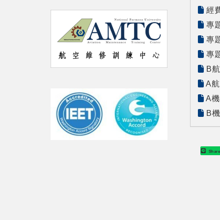
經費
專題
專題
專題
B航
A航
A機
B機
Shar