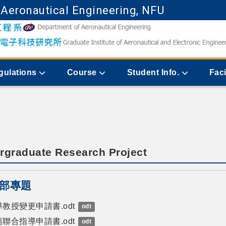
 Aeronautical Engineering, NFU
Go to main content
gulations
Course
Student Info.
Faci
rgraduate Research Project
部專題
教授變更申請書.odt
odt
聯合指導申請書.odt
odt