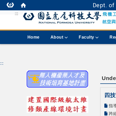
Dept. of
:::
Home
About
Faculty
Re
:::
Unde
四技
指導
跨組