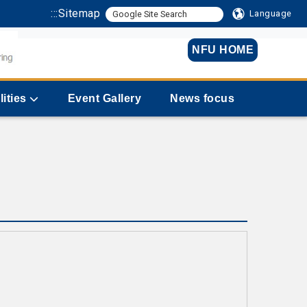
:::
Sitemap
Language
NFU HOME
lities
Event Gallery
News focus